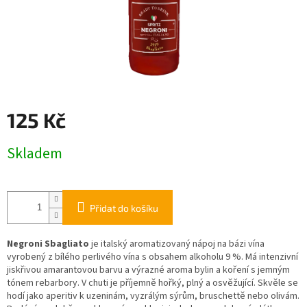
125 Kč
Měrná
Skladem
cena:
Přidat do košíku
Negroni Sbagliato
je italský aromatizovaný nápoj na bázi vína
vyrobený z bílého perlivého vína s obsahem alkoholu 9 %. Má intenzivní
jiskřivou amarantovou barvu a výrazné aroma bylin a koření s jemným
tónem rebarbory. V chuti je příjemně hořký, plný a osvěžující. Skvěle se
hodí jako aperitiv k uzeninám, vyzrálým sýrům, bruschettě nebo olivám.