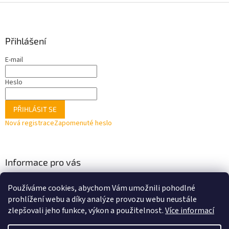
Z
á
p
a
Přihlášení
t
E-mail
í
Heslo
PŘIHLÁSIT SE
Nová registrace
Zapomenuté heslo
Informace pro vás
Obchodní podmínky
Používáme cookies, abychom Vám umožnili pohodlné
Facebook
prohlížení webu a díky analýze provozu webu neustále
zlepšovali jeho funkce, výkon a použitelnost.
Více informací