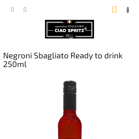
Přejít
NÁKUP
na
obsah
KOŠÍK
Negroni Sbagliato Ready to drink
250ml