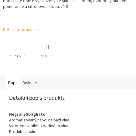
Podává se dobře vychlazený ve sklenici s ledem, ozdobený plátkem
pomeranče a citronovou kůrou. 🍊🥂
Detailní informace
ZEPTAT SE
SDÍLET
Popis
Diskuze
Detailní popis produktu
Negroni Sbagliato
Aromatizovaný nápoj na bázi vína
Vyrobeno z bílého perlivého vína
Produkt z Itálie