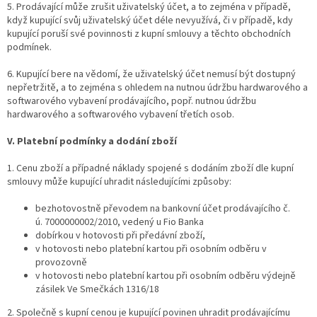
5. Prodávající může zrušit uživatelský účet, a to zejména v případě,
když kupující svůj uživatelský účet déle nevyužívá, či v případě, kdy
kupující poruší své povinnosti z kupní smlouvy a těchto obchodních
podmínek.
6. Kupující bere na vědomí, že uživatelský účet nemusí být dostupný
nepřetržitě, a to zejména s ohledem na nutnou údržbu hardwarového a
softwarového vybavení prodávajícího, popř. nutnou údržbu
hardwarového a softwarového vybavení třetích osob.
V. Platební podmínky a dodání zboží
1. Cenu zboží a případné náklady spojené s dodáním zboží dle kupní
smlouvy může kupující uhradit následujícími způsoby:
bezhotovostně převodem na bankovní účet prodávajícího č.
ú. 7000000002/2010, vedený u Fio Banka
dobírkou v hotovosti při předávní zboží,
v hotovosti nebo platební kartou při osobním odběru v
provozovně
v hotovosti nebo platební kartou při osobním odběru výdejně
zásilek Ve Smečkách 1316/18
2. Společně s kupní cenou je kupující povinen uhradit prodávajícímu