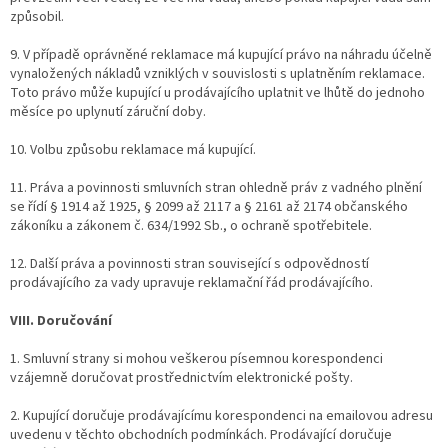
způsobil.
9. V případě oprávněné reklamace má kupující právo na náhradu účelně
vynaložených nákladů vzniklých v souvislosti s uplatněním reklamace.
Toto právo může kupující u prodávajícího uplatnit ve lhůtě do jednoho
měsíce po uplynutí záruční doby.
10. Volbu způsobu reklamace má kupující.
11. Práva a povinnosti smluvních stran ohledně práv z vadného plnění
se řídí § 1914 až 1925, § 2099 až 2117 a § 2161 až 2174 občanského
zákoníku a zákonem č. 634/1992 Sb., o ochraně spotřebitele.
12. Další práva a povinnosti stran související s odpovědností
prodávajícího za vady upravuje reklamační řád prodávajícího.
VIII. Doručování
1. Smluvní strany si mohou veškerou písemnou korespondenci
vzájemně doručovat prostřednictvím elektronické pošty.
2. Kupující doručuje prodávajícímu korespondenci na emailovou adresu
uvedenu v těchto obchodních podmínkách. Prodávající doručuje