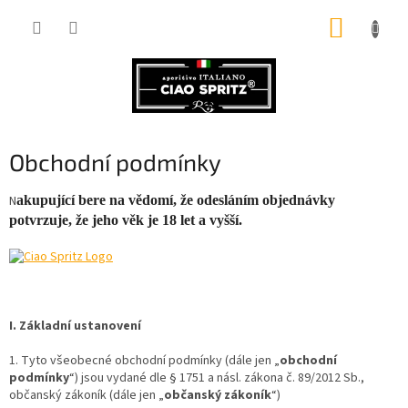
Přejít
NÁKUP
na
obsah
KOŠÍK
Obchodní podmínky
N
akupující bere na vědomí, že odesláním objednávky
potvrzuje, že jeho věk je 18 let a vyšší.
I.
Základní ustanovení
1. Tyto všeobecné obchodní podmínky (dále jen „
obchodní
podmínky
“) jsou vydané dle § 1751 a násl. zákona č. 89/2012 Sb.,
občanský zákoník (dále jen „
občanský zákoník
“)