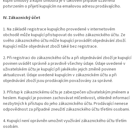
kupní smlouvy a kupní smlouva je v takovém případě uzavřena
potvrzením o přijetí kupujícím na emailovou adresu prodávajícího.
IV. Zákaznický účet
1. Na základě registrace kupujícího provedené v internetovém
obchodě může kupující přistupovat do svého zákaznického účtu. Ze
svého zákaznického účtu může kupující provádět objednávání zboží.
Kupující může objednávat zboží také bez registrace.
2. Při registraci do zákaznického účtu a při objednávání zboží je kupující
povinen uvádět správně a pravdivě všechny údaje. Údaje uvedené v
uživatelském účtu je kupující při jakékoliv jejich změně povinen
aktualizovat. Údaje uvedené kupujícím v zákaznickém účtu a při
objednávání zboží jsou prodávajícím považovány za správné.
3. Přístup k zákaznickému účtu je zabezpečen uživatelským jménem a
heslem. Kupující je povinen zachovávat mlčenlivost, ohledně informací
nezbytných k přístupu do jeho zákaznického účtu. Prodávající nenese
odpovědnost za případné zneužití zákaznického účtu třetími osobami.
4. Kupující není oprávněn umožnit využívání zákaznického účtu třetím
osobám.