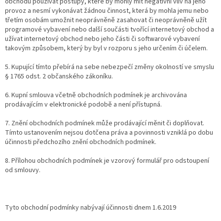
obchodu používat postupy, které by mohly mít negativní vliv na jeho
provoz a nesmí vykonávat žádnou činnost, která by mohla jemu nebo
třetím osobám umožnit neoprávněně zasahovat či neoprávněně užít
programové vybavení nebo další součásti tvořící internetový obchod a
užívat internetový obchod nebo jeho části či softwarové vybavení
takovým způsobem, který by byl v rozporu s jeho určením či účelem.
5. Kupující tímto přebírá na sebe nebezpečí změny okolností ve smyslu
§ 1765 odst. 2 občanského zákoníku.
6. Kupní smlouva včetně obchodních podmínek je archivována
prodávajícím v elektronické podobě a není přístupná.
7. Znění obchodních podmínek může prodávající měnit či doplňovat.
Tímto ustanovením nejsou dotčena práva a povinnosti vzniklá po dobu
účinnosti předchozího znění obchodních podmínek.
8. Přílohou obchodních podmínek je vzorový formulář pro odstoupení
od smlouvy.
Tyto obchodní podmínky nabývají účinnosti dnem 1.6.2019