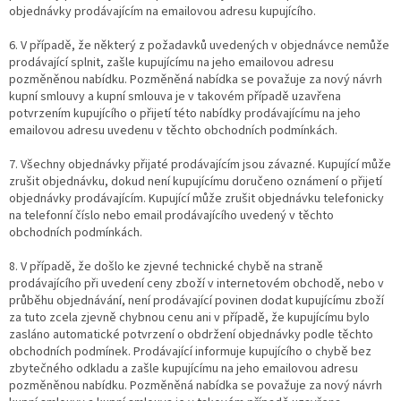
objednávky prodávajícím na emailovou adresu kupujícího.
6. V případě, že některý z požadavků uvedených v objednávce nemůže
prodávající splnit, zašle kupujícímu na jeho emailovou adresu
pozměněnou nabídku. Pozměněná nabídka se považuje za nový návrh
kupní smlouvy a kupní smlouva je v takovém případě uzavřena
potvrzením kupujícího o přijetí této nabídky prodávajícímu na jeho
emailovou adresu uvedenu v těchto obchodních podmínkách.
7. Všechny objednávky přijaté prodávajícím jsou závazné. Kupující může
zrušit objednávku, dokud není kupujícímu doručeno oznámení o přijetí
objednávky prodávajícím. Kupující může zrušit objednávku telefonicky
na telefonní číslo nebo email prodávajícího uvedený v těchto
obchodních podmínkách.
8. V případě, že došlo ke zjevné technické chybě na straně
prodávajícího při uvedení ceny zboží v internetovém obchodě, nebo v
průběhu objednávání, není prodávající povinen dodat kupujícímu zboží
za tuto zcela zjevně chybnou cenu ani v případě, že kupujícímu bylo
zasláno automatické potvrzení o obdržení objednávky podle těchto
obchodních podmínek. Prodávající informuje kupujícího o chybě bez
zbytečného odkladu a zašle kupujícímu na jeho emailovou adresu
pozměněnou nabídku. Pozměněná nabídka se považuje za nový návrh