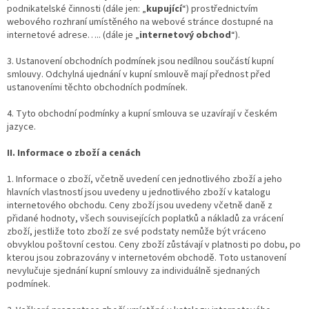
podnikatelské činnosti (dále jen: „
kupující
“) prostřednictvím
webového rozhraní umístěného na webové stránce dostupné na
internetové adrese….. (dále je „
internetový obchod
“).
3. Ustanovení obchodních podmínek jsou nedílnou součástí kupní
smlouvy. Odchylná ujednání v kupní smlouvě mají přednost před
ustanoveními těchto obchodních podmínek.
4. Tyto obchodní podmínky a kupní smlouva se uzavírají v českém
jazyce.
II. Informace o zboží a cenách
1. Informace o zboží, včetně uvedení cen jednotlivého zboží a jeho
hlavních vlastností jsou uvedeny u jednotlivého zboží v katalogu
internetového obchodu. Ceny zboží jsou uvedeny včetně daně z
přidané hodnoty, všech souvisejících poplatků a nákladů za vrácení
zboží, jestliže toto zboží ze své podstaty nemůže být vráceno
obvyklou poštovní cestou. Ceny zboží zůstávají v platnosti po dobu, po
kterou jsou zobrazovány v internetovém obchodě. Toto ustanovení
nevylučuje sjednání kupní smlouvy za individuálně sjednaných
podmínek.