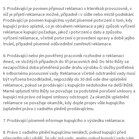
5. Prodávající je povinen přijmout reklamaci v kterékoli provozovně, v
níž je přijetí reklamace možné, případně i v sídle nebo místě podnikání.
Prodávající je povinen kupujícímu vydat písemné potvrzení o tom, kdy
kupující právo uplatnil, co je obsahem reklamace a jaký způsob vyřízení
reklamace kupující požaduje, jakož i potvrzení o datu a způsobu
vyřízení reklamace, včetně potvrzení o provedení opravy a době jejího
trvání, případně písemné odůvodnění zamítnutí reklamace.
6. Prodávající nebo jím pověřený pracovník rozhodne o reklamaci
ihned, ve složitých případech do tří pracovních dnů. Do této lhůty se
nezapočítává doba přiměřená podle druhu výrobku či služby potřebná
k odbornému posouzení vady. Reklamace včetně odstranění vady musí
být vyřízena bezodkladně, nejpozději do 30 dnů ode dne uplatnění
reklamace, pokud se prodávající s kupujícím nedohodne na delší lhůtě.
Marné uplynutí této lhůty se považuje za podstatné porušení smlouvy a
kupující má právo od kupní smlouvy odstoupit. Za okamžik uplatnění
reklamace se považuje okamžik, kdy dojde projev vůle kupujícího
(uplatnění práva z vadného plnění) prodávajícímu.
7. Prodávající písemně informuje kupujícího o výsledku reklamace.
8. Právo z vadného plnění kupujícímu nenáleží, pokud kupující před
převzetím věci věděl, že věc má vadu, anebo pokud kupující vadu sám