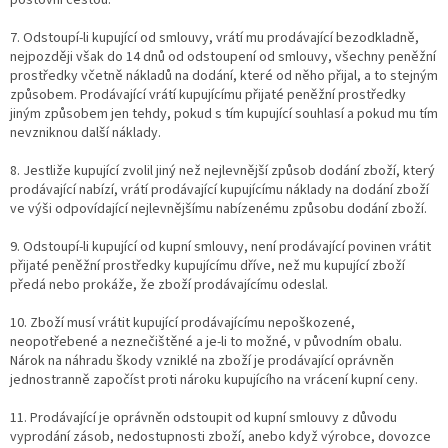
7. Odstoupí-li kupující od smlouvy, vrátí mu prodávající bezodkladně,
nejpozději však do 14 dnů od odstoupení od smlouvy, všechny peněžní
prostředky včetně nákladů na dodání, které od něho přijal, a to stejným
způsobem. Prodávající vrátí kupujícímu přijaté peněžní prostředky
jiným způsobem jen tehdy, pokud s tím kupující souhlasí a pokud mu tím
nevzniknou další náklady.
8. Jestliže kupující zvolil jiný než nejlevnější způsob dodání zboží, který
prodávající nabízí, vrátí prodávající kupujícímu náklady na dodání zboží
ve výši odpovídající nejlevnějšímu nabízenému způsobu dodání zboží.
9. Odstoupí-li kupující od kupní smlouvy, není prodávající povinen vrátit
přijaté peněžní prostředky kupujícímu dříve, než mu kupující zboží
předá nebo prokáže, že zboží prodávajícímu odeslal.
10. Zboží musí vrátit kupující prodávajícímu nepoškozené,
neopotřebené a neznečištěné a je-li to možné, v původním obalu.
Nárok na náhradu škody vzniklé na zboží je prodávající oprávněn
jednostranně započíst proti nároku kupujícího na vrácení kupní ceny.
11. Prodávající je oprávněn odstoupit od kupní smlouvy z důvodu
vyprodání zásob, nedostupnosti zboží, anebo když výrobce, dovozce