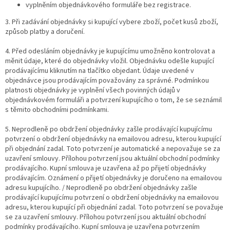
vyplněním objednávkového formuláře bez registrace.
3. Při zadávání objednávky si kupující vybere zboží, počet kusů zboží,
způsob platby a doručení.
4. Před odesláním objednávky je kupujícímu umožněno kontrolovat a
měnit údaje, které do objednávky vložil. Objednávku odešle kupující
prodávajícímu kliknutím na tlačítko objedant. Údaje uvedené v
objednávce jsou prodávajícím považovány za správné. Podmínkou
platnosti objednávky je vyplnění všech povinných údajů v
objednávkovém formuláři a potvrzení kupujícího o tom, že se seznámil
s těmito obchodními podmínkami.
5. Neprodleně po obdržení objednávky zašle prodávající kupujícímu
potvrzení o obdržení objednávky na emailovou adresu, kterou kupující
při objednání zadal. Toto potvrzení je automatické a nepovažuje se za
uzavření smlouvy. Přílohou potvrzení jsou aktuální obchodní podmínky
prodávajícího. Kupní smlouva je uzavřena až po přijetí objednávky
prodávajícím. Oznámení o přijetí objednávky je doručeno na emailovou
adresu kupujícího. / Neprodleně po obdržení objednávky zašle
prodávající kupujícímu potvrzení o obdržení objednávky na emailovou
adresu, kterou kupující při objednání zadal. Toto potvrzení se považuje
se za uzavření smlouvy. Přílohou potvrzení jsou aktuální obchodní
podmínky prodávajícího. Kupní smlouva je uzavřena potvrzením