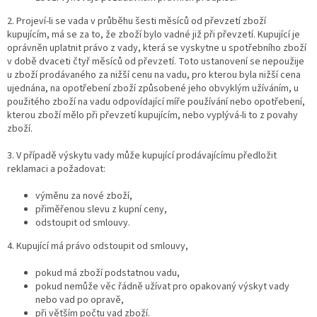
2. Projeví-li se vada v průběhu šesti měsíců od převzetí zboží
kupujícím, má se za to, že zboží bylo vadné již při převzetí. Kupující je
oprávněn uplatnit právo z vady, která se vyskytne u spotřebního zboží
v době dvaceti čtyř měsíců od převzetí. Toto ustanovení se nepoužije
u zboží prodávaného za nižší cenu na vadu, pro kterou byla nižší cena
ujednána, na opotřebení zboží způsobené jeho obvyklým užíváním, u
použitého zboží na vadu odpovídající míře používání nebo opotřebení,
kterou zboží mělo při převzetí kupujícím, nebo vyplývá-li to z povahy
zboží.
3. V případě výskytu vady může kupující prodávajícímu předložit
reklamaci a požadovat:
výměnu za nové zboží,
přiměřenou slevu z kupní ceny,
odstoupit od smlouvy.
4. Kupující má právo odstoupit od smlouvy,
pokud má zboží podstatnou vadu,
pokud nemůže věc řádně užívat pro opakovaný výskyt vady
nebo vad po opravě,
při větším počtu vad zboží.