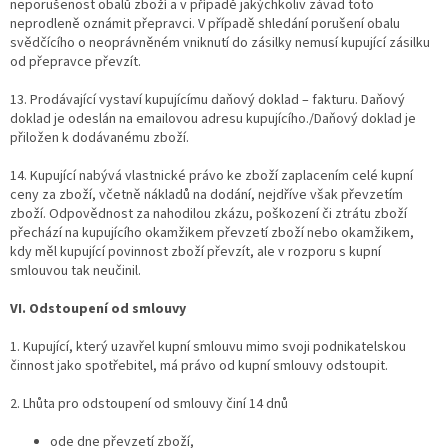
neporušenost obalů zboží a v případě jakýchkoliv závad toto
neprodleně oznámit přepravci. V případě shledání porušení obalu
svědčícího o neoprávněném vniknutí do zásilky nemusí kupující zásilku
od přepravce převzít.
13. Prodávající vystaví kupujícímu daňový doklad – fakturu. Daňový
doklad je odeslán na emailovou adresu kupujícího./Daňový doklad je
přiložen k dodávanému zboží.
14. Kupující nabývá vlastnické právo ke zboží zaplacením celé kupní
ceny za zboží, včetně nákladů na dodání, nejdříve však převzetím
zboží. Odpovědnost za nahodilou zkázu, poškození či ztrátu zboží
přechází na kupujícího okamžikem převzetí zboží nebo okamžikem,
kdy měl kupující povinnost zboží převzít, ale v rozporu s kupní
smlouvou tak neučinil.
VI. Odstoupení od smlouvy
1. Kupující, který uzavřel kupní smlouvu mimo svoji podnikatelskou
činnost jako spotřebitel, má právo od kupní smlouvy odstoupit.
2. Lhůta pro odstoupení od smlouvy činí 14 dnů
ode dne převzetí zboží,