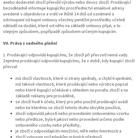
anebo dodavatel zboží přerušil výrobu nebo dovoz zboží. Prodávající
bezodkladně informuje kupujícího prostřednictví emailové adresy
uvedené v objednávce a vrátí ve lhůtě 14 dnů od oznámení o
odstoupení od kupní smlouvy všechny peněžní prostředky včetně
nákladů na dodání, které od něho na základě smlouvy přijal, a to
stejným způsobem, popřípadě způsobem určeným kupujícím.
VII. Práva z vadného plnění
1. Prodávající odpovídá kupujícímu, že zboží při převzetí nemá vady.
Zejména prodávající odpovídá kupujícímu, že v době, kdy kupující zboží
převzal:
má zboží vlastnosti, které si strany ujednaly, a chybí-li ujednání,
má takové vlastnosti, které prodávající nebo výrobce popsal
nebo které kupující očekával s ohledem na povahu zboží a na
základě reklamy jimi prováděné,
se zboží hodí k účelu, který pro jeho použití prodávající uvádí
nebo ke kterému se zboží tohoto druhu obvykle používá,
zboží odpovídá jakostí nebo provedením smluvenému vzorku
nebo předloze, byla-li jakost nebo provedení určeno podle
smluveného vzorku nebo předlohy,
je zboží v odpovídajícím množství, míře nebo hmotnosti a
zboží vyhovuje požadavkům právních předpisů.