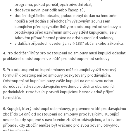
programu, pokud porušil jejich původní obal,
dodávce novin, periodik nebo časopisů,
dodání digitálního obsahu, pokud nebyl dodán na hmotném
nosiči a byl dodán s předchozím výslovným souhlasem
kupujícího před uplynutím lhůty pro odstoupení od smlouvy a
prodávající před uzavřením smlouvy sdělil kupujícímu, že v
takovém případě nemá právo na odstoupení od smlouvy,
v dalších případech uvedených v § 1837 občanského zákoníku.
4. Pro dodržení lhůty pro odstoupení od smlouvy musí kupující odeslat
prohlášení o odstoupení ve lhůtě pro odstoupení od smlouvy.
5. Pro odstoupení od kupní smlouvy může kupující využít vzorový
formulář k odstoupení od smlouvy poskytovaný prodávajícím.
Odstoupení od kupní smlouvy zašle kupující na emailovou nebo
doručovací adresu prodávajícího uvedenou v těchto obchodních
podmínkách. Prodávající potvrdí kupujícímu bezodkladně přijetí
formuláře.
6. Kupující, který odstoupil od smlouvy, je povinen vrátit prodávajícímu
zboží do 14 dnů od odstoupení od smlouvy prodávajícímu. Kupující
nese náklady spojené s navrácením zboží prodávajícímu, a to i v tom
případě, kdy zboží nemůže být vráceno pro svou povahu obvyklou
poštovní cestou.