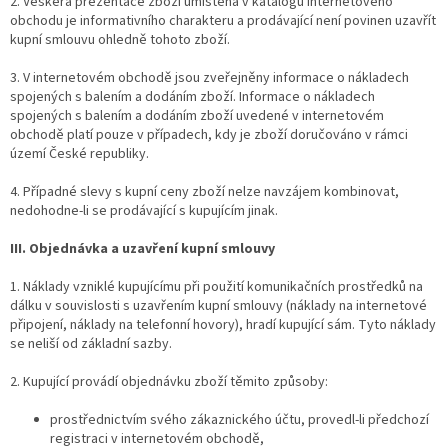
2. Veškerá prezentace zboží umístěná v katalogu internetového
obchodu je informativního charakteru a prodávající není povinen uzavřít
kupní smlouvu ohledně tohoto zboží.
3. V internetovém obchodě jsou zveřejněny informace o nákladech
spojených s balením a dodáním zboží. Informace o nákladech
spojených s balením a dodáním zboží uvedené v internetovém
obchodě platí pouze v případech, kdy je zboží doručováno v rámci
území České republiky.
4. Případné slevy s kupní ceny zboží nelze navzájem kombinovat,
nedohodne-li se prodávající s kupujícím jinak.
III. Objednávka a uzavření kupní smlouvy
1. Náklady vzniklé kupujícímu při použití komunikačních prostředků na
dálku v souvislosti s uzavřením kupní smlouvy (náklady na internetové
připojení, náklady na telefonní hovory), hradí kupující sám. Tyto náklady
se neliší od základní sazby.
2. Kupující provádí objednávku zboží těmito způsoby:
prostřednictvím svého zákaznického účtu, provedl-li předchozí
registraci v internetovém obchodě,