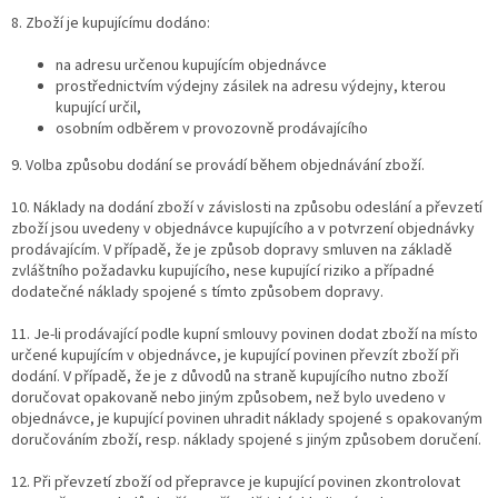
8. Zboží je kupujícímu dodáno:
na adresu určenou kupujícím objednávce
prostřednictvím výdejny zásilek na adresu výdejny, kterou
kupující určil,
osobním odběrem v provozovně prodávajícího
9. Volba způsobu dodání se provádí během objednávání zboží.
10. Náklady na dodání zboží v závislosti na způsobu odeslání a převzetí
zboží jsou uvedeny v objednávce kupujícího a v potvrzení objednávky
prodávajícím. V případě, že je způsob dopravy smluven na základě
zvláštního požadavku kupujícího, nese kupující riziko a případné
dodatečné náklady spojené s tímto způsobem dopravy.
11. Je-li prodávající podle kupní smlouvy povinen dodat zboží na místo
určené kupujícím v objednávce, je kupující povinen převzít zboží při
dodání. V případě, že je z důvodů na straně kupujícího nutno zboží
doručovat opakovaně nebo jiným způsobem, než bylo uvedeno v
objednávce, je kupující povinen uhradit náklady spojené s opakovaným
doručováním zboží, resp. náklady spojené s jiným způsobem doručení.
12. Při převzetí zboží od přepravce je kupující povinen zkontrolovat