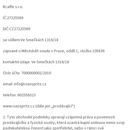
Rcaffe s.r.o.
IČ:27225569
DIČ:CZ27225569
se sídlem:Ve Smečkách 1316/18
zapsané u Městskéh soudu v Praze, oddíl C, vložka 105836
kontaktní údaje: Ve Smečkách 1316/18
číslo účtu: 7000000002/2010
email: info@ciaospritz.cz
telefon: 602556323
www.ciaospritz.cz (dále jen „prodávající“)
2. Tyto obchodní podmínky upravují vzájemná práva a povinnosti
prodávajícího a fyzické osoby, která uzavírá kupní smlouvu mimo svoji
podnikatelskou činnost jako spotřebitel, nebo v rámci své