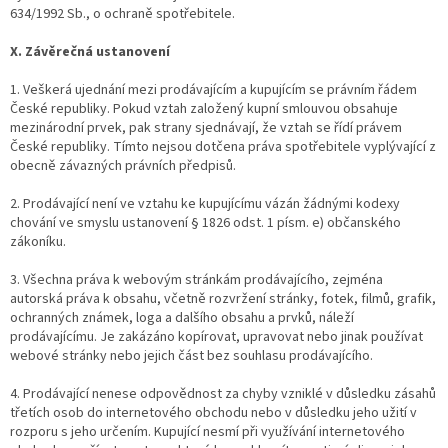
634/1992 Sb., o ochraně spotřebitele.
X. Závěrečná ustanovení
1. Veškerá ujednání mezi prodávajícím a kupujícím se právním řádem
České republiky. Pokud vztah založený kupní smlouvou obsahuje
mezinárodní prvek, pak strany sjednávají, že vztah se řídí právem
České republiky. Tímto nejsou dotčena práva spotřebitele vyplývající z
obecně závazných právních předpisů.
2. Prodávající není ve vztahu ke kupujícímu vázán žádnými kodexy
chování ve smyslu ustanovení § 1826 odst. 1 písm. e) občanského
zákoníku.
3. Všechna práva k webovým stránkám prodávajícího, zejména
autorská práva k obsahu, včetně rozvržení stránky, fotek, filmů, grafik,
ochranných známek, loga a dalšího obsahu a prvků, náleží
prodávajícímu. Je zakázáno kopírovat, upravovat nebo jinak používat
webové stránky nebo jejich část bez souhlasu prodávajícího.
4. Prodávající nenese odpovědnost za chyby vzniklé v důsledku zásahů
třetích osob do internetového obchodu nebo v důsledku jeho užití v
rozporu s jeho určením. Kupující nesmí při využívání internetového