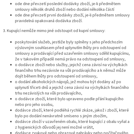
ode dne převzetí poslední dodávky zboží, je-li předmětem
smlouvy několik druhů zboží nebo dodání několika částí
ode dne převzetí první dodávky zboží, je-li předmětem smlouvy
pravidelná opakovaná dodávka zboží.
3. Kupující nemůže mimo jiné odstoupit od kupní smlouvy:
poskytování služeb, jestliže byly splněny s jeho předchozím
výslovným souhlasem před uplynutím lhůty pro odstoupení od
smlouvy a prodávající před uzavřením smlouvy sdělil kupujícímu,
že v takovém případě nemá právo na odstoupení od smlouvy,
o dodávce zboží nebo služby, jejichž cena závisí na výchylkách
finančního trhu nezávisle na vůli prodávajícího a k němuž může
dojít během lhůty pro odstoupení od smlouvy,
o dodání alkoholických nápojů, jež mohou být dodány až po
uplynutí třiceti dnů a jejichž cena závisí na výchylkách finančního
trhu nezávislých na vůli prodávajícího,
o dodávce zboží, které bylo upraveno podle přání kupujícího
nebo pro jeho osobu,
dodávce zboží, které podléhá rychlé zkáze, jakož i zboží, které
bylo po dodání nenávratně smíseno s jiným zbožím,
dodávce zboží v uzavřeném obalu, které kupující z obalu vyňal a
z hygienických důvodů jej není možné vrátit,
dodávce zvukové nebo obrazové nahrávky nebo počítačového