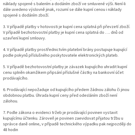
náklady spojené s balením a dodáním zboží ve smluvené výši. Není-li
dále uvedeno výslovně jinak, rozumí se dále kupní cenou i náklady
spojené s dodáním zboží.
3. V případě platby v hotovosti je kupní cena splatná při převzetí zboží.
V případě bezhotovostní platby je kupní cena splatná do …. dnů od
uzavření kupní smlouvy.
4. V případě platby prostřednictvím platební brány postupuje kupující
podle pokynů příslušného poskytovatele elektronických plateb.
5. V případě bezhotovostní platby je závazek kupujícího uhradit kupní
cenu splněn okamžikem připsání příslušné částky na bankovní účet
prodávajícího.
6. Prodávající nepožaduje od kupujícího předem žádnou zálohu či jinou
obdobnou platbu. Úhrada kupní ceny před odesláním zboží není
zálohou.
7. Podle zákona o evidenci tržeb je prodávající povinen vystavit
kupujícímu účtenku. Zároveň je povinen zaevidovat přijatou tržbu u
správce daně online, v případě technického výpadku pak nejpozději do
48 hodin