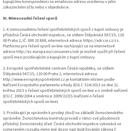
kupujícímu korespondenci na emailovou adresu uvedenou v jeho
zákaznickém účtu nebo v objednávce.
XI. Mimosoudní řešení sporů
1. K mimosoudnímu řešení spotřebitelských sporů z kupní smlouvy je
příslušná Česká obchodní inspekce, se sídlem Štěpánská 567/15, 120
00 Praha 2, IČ: 000 20 869, internetová adresa: https://adr.coi.cz/cs.
Platformu pro řešení sporů on-line nacházející se na internetové
adrese http://ec.europa.eu/consumers/odr je možné využít při řešení
sporů mezi prodávajícím a kupujícím z kupní smlouvy.
2. Evropské spotřebitelské centrum Česká republika, se sídlem
Štěpánská 567/15, 120 00 Praha 2, internetová adresa:
http://www.evropskyspotrebitel.cz je kontaktním místem podle
Nařízení Evropského parlamentu a Rady (EU) č. 524/2013 ze dne 21.
května 2013 o řešení spotřebitelských sporů on-line a o změně nařízení
(ES) č. 2006/2004 a směrnice 2009/22/ES (nařízení o řešení
spotřebitelských sporů on-line).
3. Prodávající je oprávněn k prodeji zboží na základě živnostenského
oprávnění. Živnostenskou kontrolu provádí v rámci své působnosti
příslušný živnostenský úřad. Česká obchodní inspekce vykonává ve
vymezeném rozsahu mimo jiné dozor nad dodržováním zákona č.