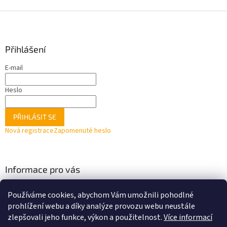
Z
á
p
a
Přihlášení
t
E-mail
í
Heslo
PŘIHLÁSIT SE
Nová registrace
Zapomenuté heslo
Informace pro vás
Obchodní podmínky
Používáme cookies, abychom Vám umožnili pohodlné
Facebook
prohlížení webu a díky analýze provozu webu neustále
zlepšovali jeho funkce, výkon a použitelnost.
Více informací